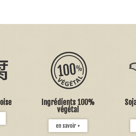
oise
Ingrédients 100%
Soj
végétal
en savoir +