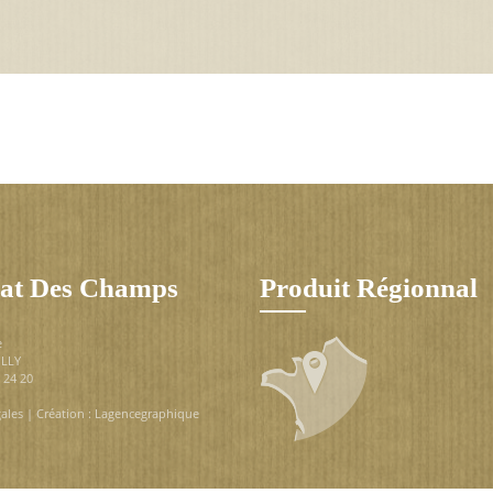
at Des Champs
Produit Régionnal
e
ILLY
9 24 20
ales
| Création :
Lagencegraphique