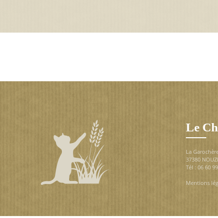
Le Ch
La Garochèr
37380 NOUZ
Tél : 06 60 9
Mentions lég