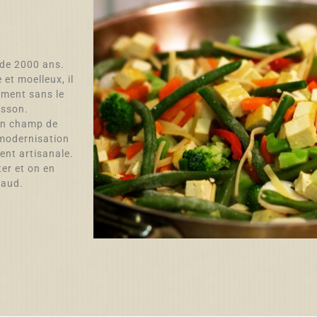
s de 2000 ans.
 et moelleux, il
ement sans le
isson.
on champ de
 modernisation
vent artisanale.
ter et on en
haud.