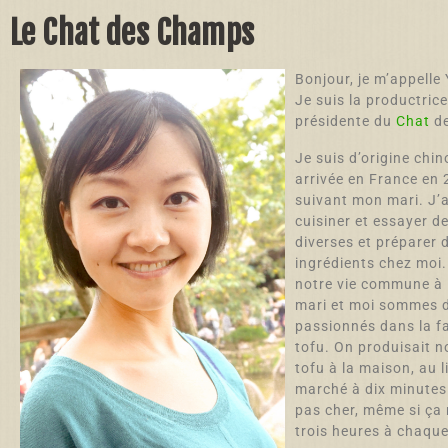
Le Chat des Champs
Bonjour, je m’appelle
Je suis la productrice
présidente du
Chat
d
Je suis d’origine chino
arrivée en France en 
suivant mon mari. J’
cuisiner et essayer d
diverses et préparer 
ingrédients chez moi
notre vie commune à
mari et moi sommes 
passionnés dans la f
tofu. On produisait n
tofu à la maison, au l
marché à dix minutes 
pas cher, même si ça
trois heures à chaque