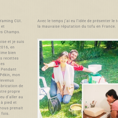
 Yaming CUI.
Avec le temps j’ai eu l’idée de présenter le
 et
la mauvaise réputation du tofu en France.
es Champs.
ise et je suis
2016, en
aime bien
es recettes
des
. Pendant
 Pékin, mon
devenus
abrication de
otre propre
ieu d’aller au
à pied et
 nous prenait
 fois.