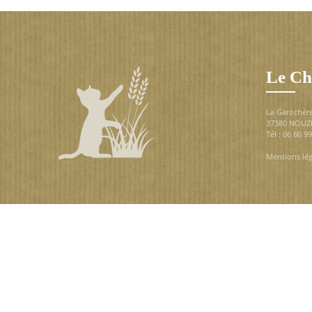
Le Ch
La Garochèr
37380 NOUZ
Tél : 06 60 9
Mentions lég