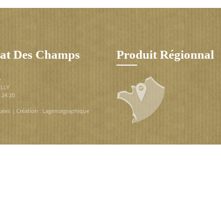
at Des Champs
Produit Régionnal
e
ILLY
9 24 20
ales
| Création :
Lagencegraphique